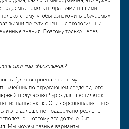
дого дома, каждого микрорайона, это нужно
ок водоемы, помогать братьями нашими
олько к тому, чтобы ознакомить обучаемых,
аз жизни по сути очень не экологичный.
еменные знания. Поэтому только через
грать система образования?
ость будет встроена в систему
дить учебник по окружающей среде одного
первый получасовой урок для шестилеток
но, из папье маше. Они соревновались, кто
 если это дальше не поддержано реально
бесполезно. Поэтому всё должно быть
ния. Мы можем разные варианты