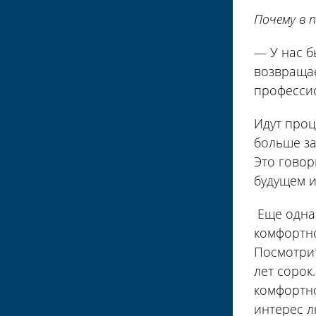
Почему в 
— У нас б
возвращае
професси
Идут проц
больше за
Это говор
будущем и
Еще одна 
комфортно
Посмотрит
лет сорок
комфортно
интерес л