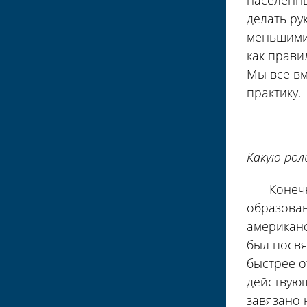
населённы
делать ру
меньшими.
как прави
Мы все вм
практику.
Какую рол
— Конечно
образован
американс
был посвя
быстрее о
действующ
завязано 