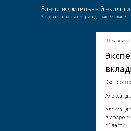
Благотворительный эколог
Забота об экологии и природе нашей планеты
Главная
Экспе
вклад
Экспертн
Александр
Александр
в сфере о
области».