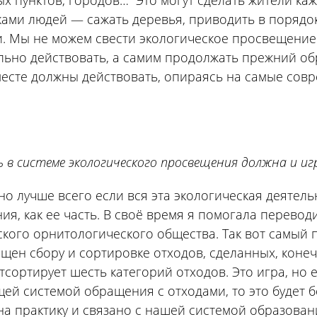
х пунктов, городов… Это могут сделать жители каж
ками людей — сажать деревья, приводить в поряд
 Мы не можем свести экологическое просвещение т
льно действовать, а самим продолжать прежний обр
есте должны действовать, опираясь на самые совр
ь в системе экологического просвещения должна и и
 лучше всего если вся эта экологическая деятельн
ия, как ее часть. В своё время я помогала перево
кого орнитологического общества. Так вот самый 
щен сбору и сортировке отходов, сделанных, конеч
тсортирует шесть категорий отходов. Это игра, но
ей системой обращения с отходами, то это будет 
на практику и связано с нашей системой образова