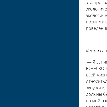
эта прогр
экологич
экологиче
позитивны
поведении
Как на ва
— Я заним
ЮНЕСКО ес
всей жизн
относитьс
экоуроки,
должны бы
на мой вз