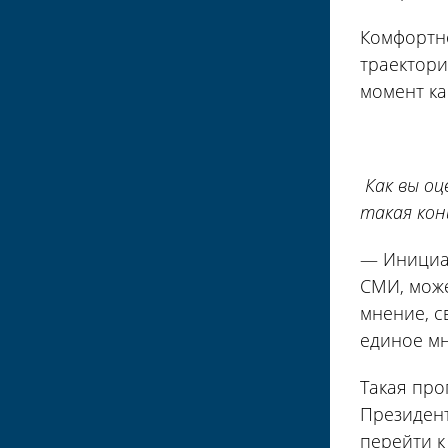
Комфортно
траектори
момент ка
Как вы оц
такая кон
— Инициат
СМИ, може
мнение, с
единое мн
Такая про
Президент
перейти к