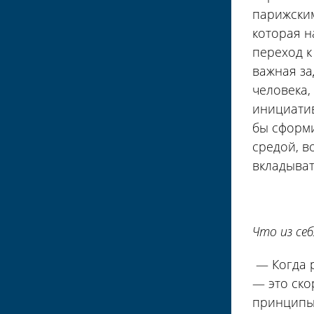
парижским
которая н
переход к
важная за
человека,
инициатив
бы сформ
средой, в
вкладыват
Что из се
— Когда р
— это ско
принципы.