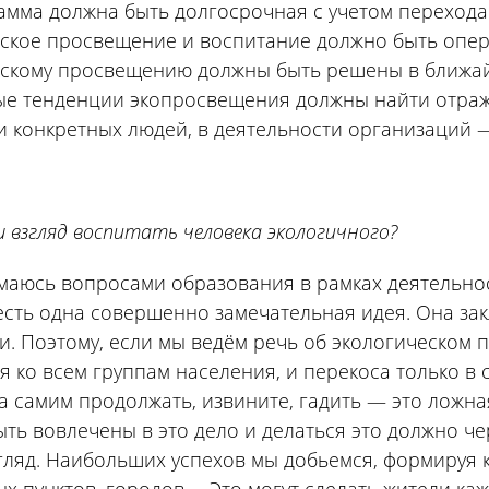
амма должна быть долгосрочная с учетом перехода
еское просвещение и воспитание должно быть опе
скому просвещению должны быть решены в ближайш
е тенденции экопросвещения должны найти отраже
 конкретных людей, в деятельности организаций —
ш взгляд воспитать человека экологичного?
аюсь вопросами образования в рамках деятельнос
ть одна совершенно замечательная идея. Она за
и. Поэтому, если мы ведём речь об экологическом
я ко всем группам населения, и перекоса только в 
 а самим продолжать, извините, гадить — это ложн
ть вовлечены в это дело и делаться это должно че
гляд. Наибольших успехов мы добьемся, формируя к