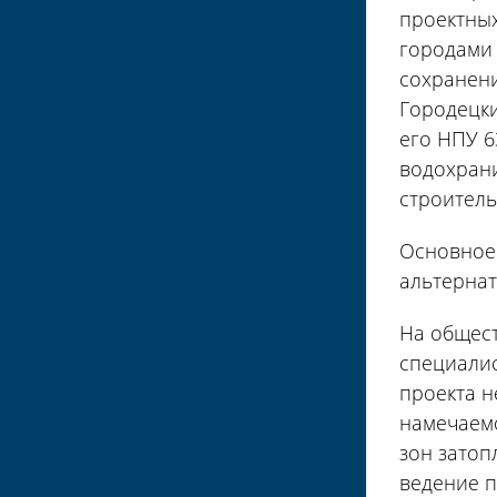
проектных
городами
сохранени
Городецк
его НПУ 6
водохрани
строитель
Основное 
альтернат
На общест
специалис
проекта н
намечаем
зон затоп
ведение п