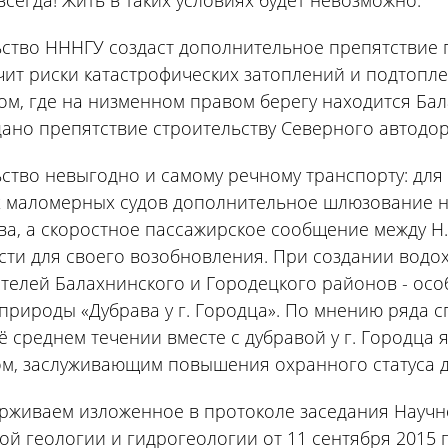
всегда! Жить в таких условиях будет невозможно.
ство НННГУ создаст дополнительное препятствие 
чит риски катастрофических затоплений и подтопл
м, где на низменном правом берегу находится Бала
дано препятствие строительству Северного автодо
ство невыгодно и самому речному транспорту: для
х маломерных судов дополнительное шлюзование н
ва, а скоростное пассажирское сообщение между Н
ти для своего возобновления. При создании вод
телей Балахнинского и Городецкого районов - ос
природы «Дубрава у г. Городца». По мнению ряда 
ё среднем течении вместе с дубравой у г. Городц
м, заслуживающим повышения охранного статуса до
живаем изложенное в протоколе заседания Научно
й геологии и гидрогеологии от 11 сентября 2015 г