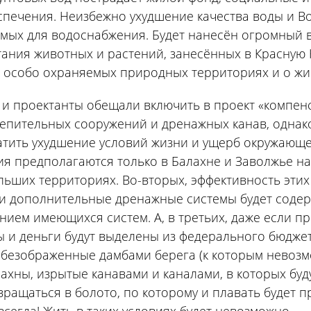
печения. Неизбежно ухудшение качества воды и Во
мых для водоснабжения. Будет нанесён огромный 
ания животных и растений, занесённых в Красную 
 особо охраняемых природных территориях и о жи
 и проектанты обещали включить в проект «компе
епительных сооружений и дренажных канав, однако
тить ухудшение условий жизни и ущерб окружающей
я предполагаются только в Балахне и Заволжье н
льших территориях. Во-вторых, эффективность эти
и дополнительные дренажные системы будет содержа
нием имеющихся систем. А, в третьих, даже если пр
 и деньги будут выделены из федерального бюджет
безображенные дамбами берега (к которым невозмож
ахны, изрытые канавами и каналами, в которых буд
вращаться в болото, по которому и плавать будет пр