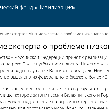
ический фонд «Цивилизация»
ы
ение экспертов
Мнение эксперта о проблеме низконапорног
е эксперта о проблеме низко
ьством Российской Федерации принят к реализаци
ва по реке Волге путём строительства Нижегородс
ровня воды на участке Волги от Городца до Нижнег
ство выделено из федерального бюджета более 43 
ская общественность считает, что в результате ст
лище, которое затопит земли Балахнинского и Го
да, усилит подтопление на огромных территориях
унтовых вод пострадает жилой фонд, социальные 