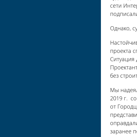
сети Инт
подписали
Однако, с
Настойчи
проекта с
Ситуация
Проектан
без строи
Мы надеял
2019 г. с
от Городц
представи
оправдали
заранее п