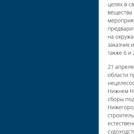
целях в с
вещества 
мероприят
предвари
на окружа
заказчик 
также 6 и
21 апреля
области п
нецелесоо
Нижнем Но
сборы под
Нижегород
строитель
естествен
судоходст