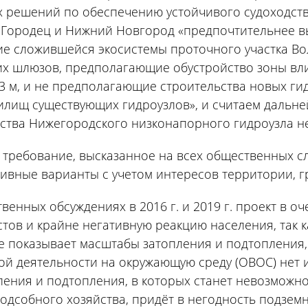
 решений по обеспечению устойчивого судоходств
 Городец и Нижний Новгород «предпочтительнее в
е сложившейся экосистемы проточного участка Вол
их шлюзов, предполагающие обустройство зоны вл
3 м, и не предполагающие строительства новых ги
лищ существующих гидроузлов», и считаем дальне
ства Нижегородского низконапорного гидроузла н
требование, высказанное на всех общественных сл
ивные варианты с учетом интересов территории, гр
венных обсуждениях в 2016 г. и 2019 г. проект в 
тов и крайне негативную реакцию населения, так к
е показывает масштабы затопления и подтопления,
ой деятельности на окружающую среду (ОВОС) нет
ления и подтопления, в которых станет невозможн
одсобного хозяйства, придёт в негодность подзем