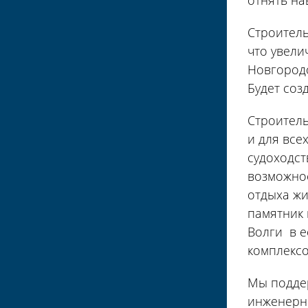
отнять на
Строитель
что увели
Новгородо
Будет соз
Строитель
и для все
судоходст
возможнос
отдыха жи
памятник 
Волги в е
комплексо
Мы поддер
инженерно