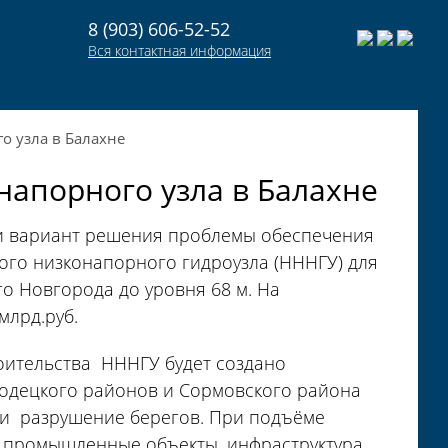
8 (903) 606-52-52
Вся контактная информация
о узла в Балахне
напорного узла в Балахне
и вариант решения проблемы обеспечения
кого низконапорного гидроузла (НННГУ) для
о Новгорода до уровня 68 м. На
млрд.руб.
роительства НННГУ будет создано
родецкого районов и Сормовского района
 и разрушение берегов. При подъёме
и промышленные объекты, инфраструктура