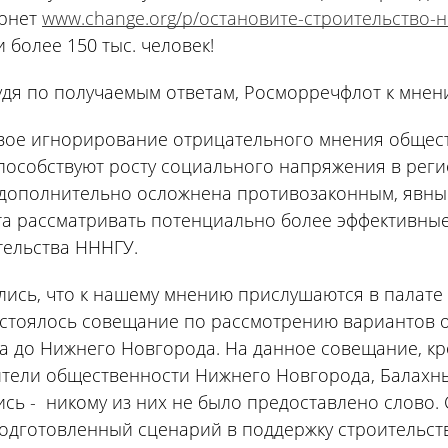
ернет
www.change.org/p/остановите-строительство-
 более 150 тыс. человек!
удя по получаемым ответам, Росморречфлот к мне
вое игнорирование отрицательного мнения общест
пособствуют росту социального напряжения в реги
 дополнительно осложнена противозаконным, явны
та рассматривать потенциально более эффективны
тельства НННГУ.
ись, что к нашему мнению прислушаются в палате 
остоялось совещание по рассмотрению вариантов о
а до Нижнего Новгорода. На данное совещание, к
тели общественности Нижнего Новгорода, Балахны
сь - никому из них не было предоставлено слово. 
одготовленный сценарий в поддержку строительства