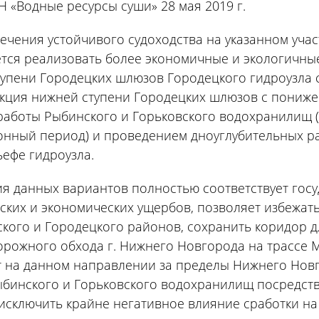
Н «Водные ресурсы суши» 28 мая 2019 г.
ечения устойчивого судоходства на указанном уча
тся реализовать более экономичные и экологичные
упени Городецких шлюзов Городецкого гидроузла
кция нижней ступени Городецких шлюзов с пониже
аботы Рыбинского и Горьковского водохранилищ (
нный период) и проведением дноуглубительных раб
ефе гидроузла.
я данных вариантов полностью соответствует госу
ских и экономических ущербов, позволяет избежат
кого и Городецкого районов, сохранить коридор 
рожного обхода г. Нижнего Новгорода на трассе 
 на данном направлении за пределы Нижнего Новг
бинского и Горьковского водохранилищ посредств
исключить крайне негативное влияние сработки на