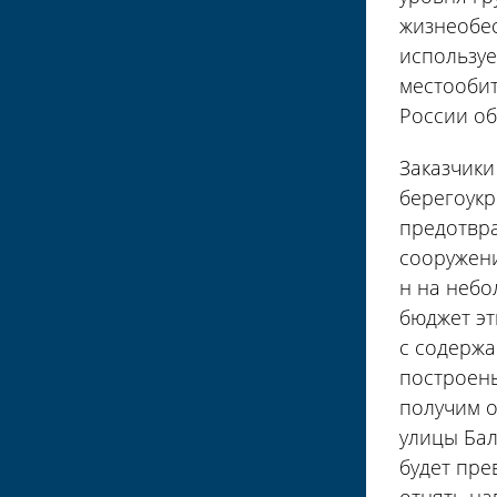
жизнеобес
используе
местообит
России об
Заказчики
берегоукр
предотвра
сооружени
н на небо
бюджет эт
с содержа
построены
получим о
улицы Бал
будет пре