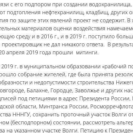
вязи с его подпором при создании водохранилища, 
от подтопления нефтехранилищ, кладбищ, других о
ия по защите этих явлений проект не содержит. В
тельных материалов оценки воздействия намечаем
ющую среду и в 2016 г., и в 2019 г. поступило боль
и проектировщик не дал никакого ответа. В результа
 20 апреля 2019 года прошли митинги.
 2019 г. в муниципальном образовании «рабочий 
рошло собрание жителей, где была принята резол
бразности и недопустимости строительства Нижег
вгороде, Балахне, Городце, Заволжье и других на
писей под петициями в адрес Президента России, 
ской области, Минтранса России, Росморречфлота 
ства НННГУ, сохранить проточный участок Волги о
ном (бесподпорном) состоянии, рассмотреть альт
ва на указанном участке Волги. Петицию к Президе