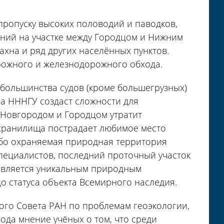
пропуску высоких половодий и паводков,
ений на участке между Городцом и Нижним
хна и ряд других населённых пунктов.
рожного и железнодорожного обхода.
 большинства судов (кроме большегрузных)
а НННГУ создаст сложности для
.Новгородом и Городцом утратит
охранилища пострадает любимое место
обо охраняемая природная территория
специалистов, последний проточный участок
а является уникальным природным
 статуса объекта Всемирного наследия.
го Совета РАН по проблемам геоэкологии,
ода мнение учёных о том, что среди