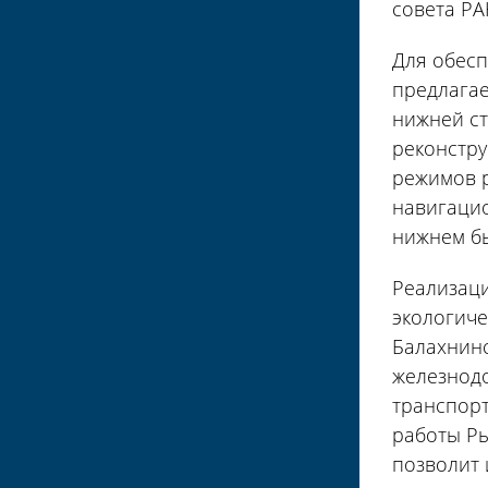
совета РА
Для обесп
предлагае
нижней ст
реконстру
режимов р
навигацио
нижнем бь
Реализаци
экологиче
Балахнинс
железнодо
транспорт
работы Ры
позволит 