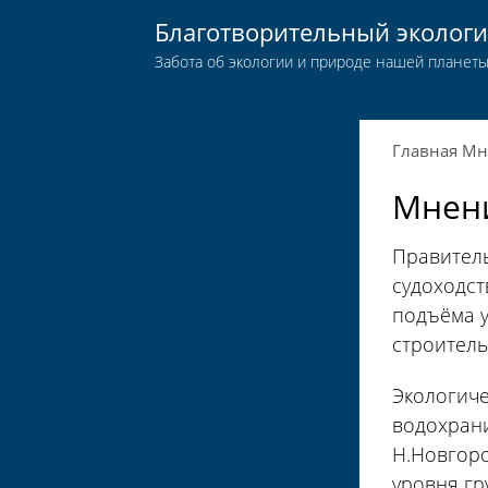
Благотворительный эколог
Забота об экологии и природе нашей планет
Главная
Мн
Мнени
Правител
судоходст
подъёма у
строитель
Экологиче
водохрани
Н.Новгоро
уровня гр