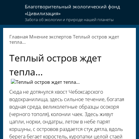
Благотворительный экологический фонд
«Цивилизация»
Забота об экологии и природе нашей планеты
Главная
Мнение экспертов
Теплый остров ждет
тепла...
Теплый остров ждет
тепла...
Сюда не дотянулся хвост Чебоксарского
водохранилища, здесь сильное течение, богатая
водная среда, великолепные образцы осокоря
(черного тополя), колонии чаек. Здесь живут
цапли, норки, ондатры, летом в небе парят
коршуны, с островов раздается стук дятла, вдоль
берега бегает коростель, куропатки целой стаей