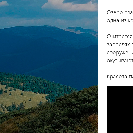
Озеро сла
одна из к
Считается
зарослях 
сооружени
окутывают
Красота п