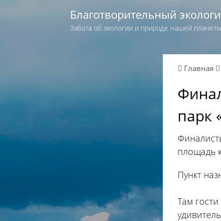
Благотворительный эколог
Забота об экологии и природе нашей планет
Главная
Финал
парк 
Финалисты
площадь к
Пункт наз
Там гости
удивитель