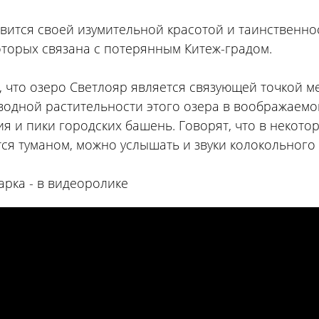
вится своей изумительной красотой и таинственнос
оторых связана с потерянным Китеж-градом.
, что озеро Светлояр является связующей точкой м
водной растительности этого озера в воображаем
я и пики городских башень. Говорят, что в некото
ся туманом, можно услышать и звуки колокольного 
арка - в видеоролике