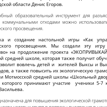
ской области Денис Егоров.
обный образовательный инструмент для разъя
 коммунальными отходами можно использовать 
еского просвещения.
тка и создание настольной игры «Как упр
еского просвещения. Мы создали эту игр
тво» на продолжение проекта «ЭКОПРИВЫКАЙ
й средней школе, которая также получит обуч
озволит вовлечь детей и жителей Выксы и Вык
одов, а также повысить их экологическую грам
и Мотмосской средней школы «Школьный двор
 которого принимают участие ученики 5-7 к
Васильева.
дназначена для повышения экологической грамот
ности целевых групп в вопросы внедрения в наш