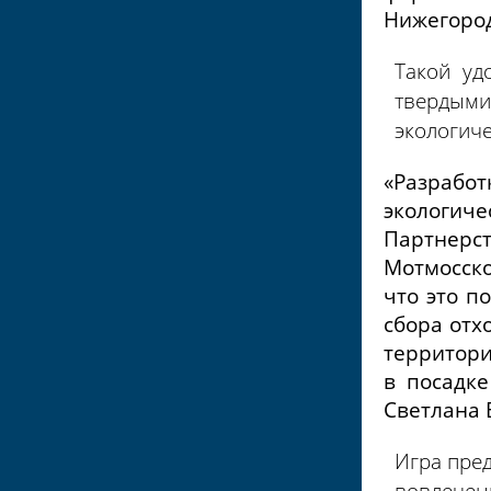
Нижегород
Такой уд
твердыми
экологич
«Разрабо
экологич
Партнерс
Мотмосско
что это п
сбора отх
территори
в посадке
Светлана 
Игра пре
вовлечен