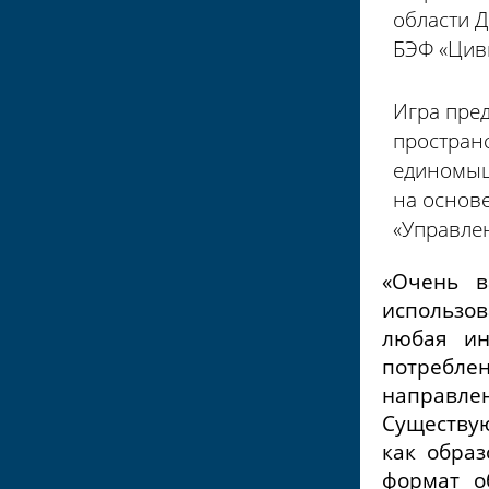
области 
БЭФ «Цив
Игра пре
пространс
единомыш
на основ
«Управле
«Очень в
использов
любая ин
потребле
направле
Существую
как образ
формат о