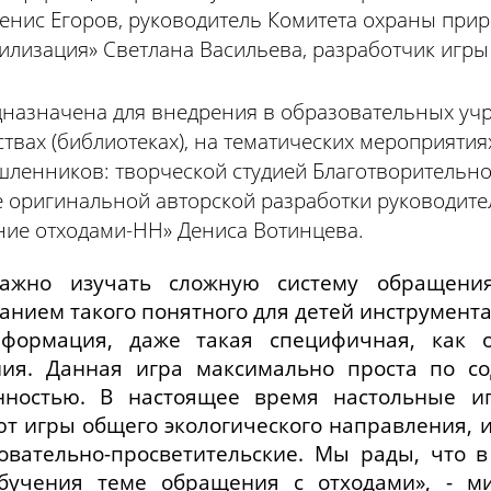
Денис Егоров, руководитель Комитета охраны при
илизация» Светлана Васильева, разработчик игры
дназначена для внедрения в образовательных учр
твах (библиотеках), на тематических мероприяти
ленников: творческой студией Благотворительно
е оригинальной авторской разработки руководите
ние отходами-НН» Дениса Вотинцева.
ажно изучать сложную систему обращени
анием такого понятного для детей инструмента,
формация, даже такая специфичная, как 
ния. Данная игра максимально проста по с
нностью. В настоящее время настольные иг
т игры общего экологического направления, и
овательно-просветительские. Мы рады, что 
бучения теме обращения с отходами», - ми