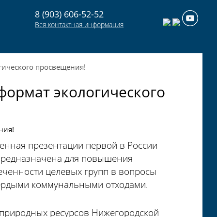
8 (903) 606-52-52
Вся контактная информация
гического просвещения!
формат экологического
щенная презентации первой в России
 предназначена для повышения
еченности целевых групп в вопросы
вердыми коммунальными отходами.
и природных ресурсов Нижегородской