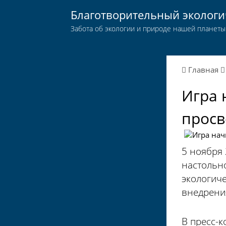
Благотворительный эколог
Забота об экологии и природе нашей планеты
Главная
Игра 
просв
5 ноября
настольн
экологич
внедрени
В пресс-