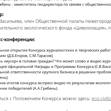
ебень - заместитель гендиректора по связям с обществен
р:
Васильева, член Общественной палаты Нижегородск
ительного экологического фонда «Цивилизация», п
сс-конференции:
ное открытие Конкурса журналистских и творческих работ 
я» (Д.Б.Егоров, С.М.Тарасов);
ть «мусор» в головах граждан? Что может слово и видео жур
ция официальной Награды и Программы Конкурса (С.В.Васи
ьной ответственности крупного бизнеса в решении пробле
ень);
ие итогов конкурса экспресс-видео по результатам эколог
ние победителей (А.А.Гребень).
ься с Положением Конкурса можно здесь:
eco-civili