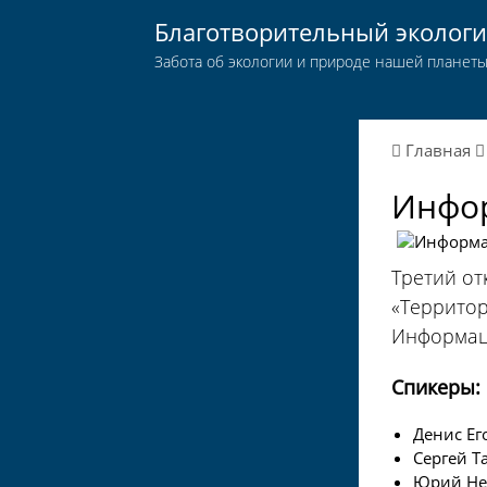
Благотворительный эколог
Забота об экологии и природе нашей планет
Главная
Инфор
Третий от
«Территор
Информаци
Спикеры:
Денис Ег
Сергей Т
Юрий Нем