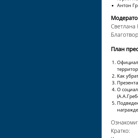
Антон Гр
Модерато
Светлана 
Благотвор
План пре
Официаль
территори
Как убра
Презента
О социал
(А.А.Греб
Подведен
награжде
Ознакомит
Кратко: