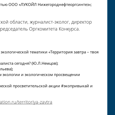
ностью ООО «ЛУКОЙЛ Нижегороднефтеоргсинтез»;
ой области, журналист-эколог, директор
редседатель Оргкомитета Конкурса.
экологической тематики «Территория завтра – твоя
налиста сегодня? (Ю.Л.Немцов);
льева);
м экологии и экологическом просвещении
ической просветительской акции #экопривыкай и
zation.ru/territoriya-zavtra