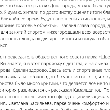
и, что была открыта ко Дню города, можно было гу
. Я думаю, жители по достоинству оценят итоги бла
 ближайшее время будут наполнены активностью, и
арные торговые объекты», - заявил глава города, 
для занятий спортом нижегородцами всех возраст
анность площадок для дрессировки и выгула собак
ься.
ил председатель общественного совета парка «Шв
Вы знаете, я в этот парк хожу с детства, и на лыжах
рода. Сделан здорово. Здесь есть и спортивные пл
лощадка для собаководов. Я счастлив от того, что с
ойства было много критики, что делается все не то и
ритория развивается», - рассказал Камальдинов. П
ительного экологического фонда «Цивилизация», 
я» Светлана Васильева, парке очень комфортно и 
то сложный инфраструктурный объект, его из забр