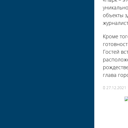
уникально
объекты з
журналист
Кроме тог
готовност
Гостей вс
расположе
рождестве
глава гор
27.12.2021 