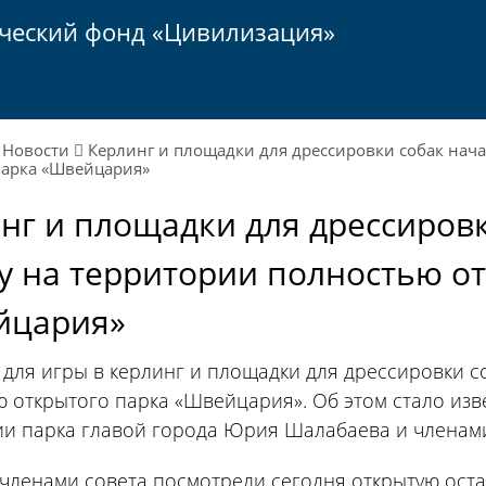
ический фонд «Цивилизация»
Новости
Керлинг и площадки для дрессировки собак нач
парка «Швейцария»
нг и площадки для дрессиров
у на территории полностью о
йцария»
для игры в керлинг и площадки для дрессировки с
 открытого парка «Швейцария». Об этом стало изв
и парка главой города Юрия Шалабаева и членами
 членами совета посмотрели сегодня открытую оста