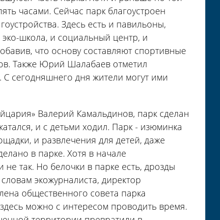
лять часами. Сейчас парк благоустроен
гоустройства. Здесь есть и павильоны,
 эко-школа, и социальный центр, и
добавив, что основу составляют спортивные
ов. Также Юрий Шалабаев отметил
. С сегодняшнего дня жители могут ими
ейцария» Валерий Камальдинов, парк сделан
 катался, и с детьми ходил. Парк - изюминка
ощадки, и развлечения для детей, даже
делано в парке. Хотя в начале
 не так. Но белочки в парке есть, дрозды
о словам экожурналиста, директор
члена общественного совета парка
здесь можно с интересом проводить время.
ошенной территории превратили в