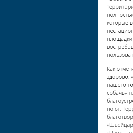
территори
полностью
которые в
нестацион
площадки 
востребов
пользоват
Как отмет
здорово. «
нашего го
собачья п
благоустр
поют. Тер
благотвор
«Швейцари
«Парк – э