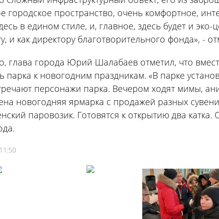
е городское пространство, очень комфортное, инте
десь в едином стиле, и, главное, здесь будет и эко-
у, и как директору благотворительного фонда», - о
о, глава города Юрий Шалабаев отметил, что вмес
ь парка к новогодним праздникам. «В парке устан
тречают персонажи парка. Вечером ходят мимы, ан
на новогодняя ярмарка с продажей разных сувениро
нский паровозик. Готовятся к открытию два катка. 
ода.
11:50