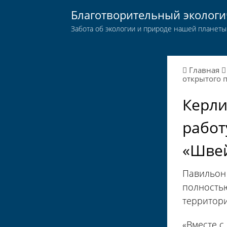
Благотворительный эколог
Забота об экологии и природе нашей планеты
Главная
открытого 
Керли
работ
«Шве
Павильон 
полностью
территори
«Вместе с