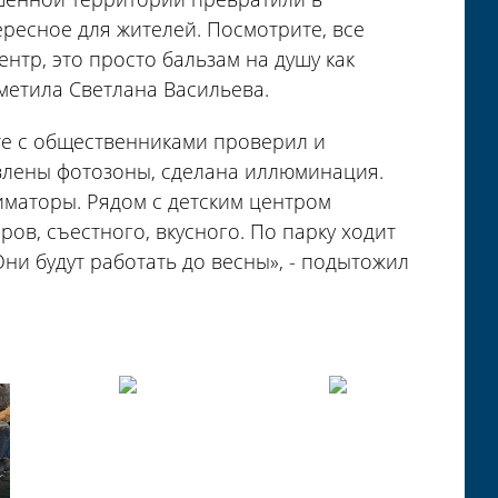
ресное для жителей. Посмотрите, все
центр, это просто бальзам на душу как
тметила Светлана Васильева.
те с общественниками проверил и
овлены фотозоны, сделана иллюминация.
иматоры. Рядом с детским центром
в, съестного, вкусного. По парку ходит
Они будут работать до весны», - подытожил