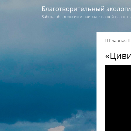
Благотворительный эколог
Забота об экологии и природе нашей планет
Главная
«Циви