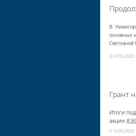
Продол
В Нижегор
основных м
Светланой 
24.06.2020 
Грант н
Итоги под
акции
#Э
16.06.2020 