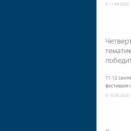
11.09.2020 
Четверт
темати
победи
11-12 сент
фестиваля 
10.09.2020 