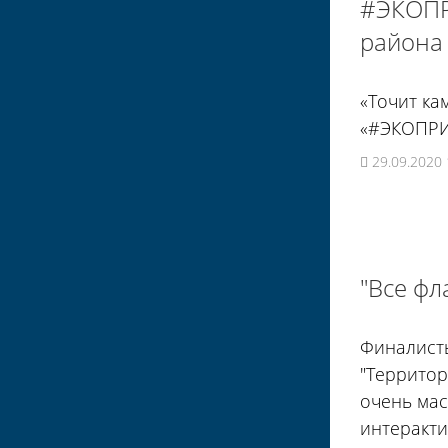
#ЭКОПР
района
«Точит ка
«#ЭКОПРИ
29.09.2020 
"Все фла
Финалисты
"Территор
очень мас
интеракти