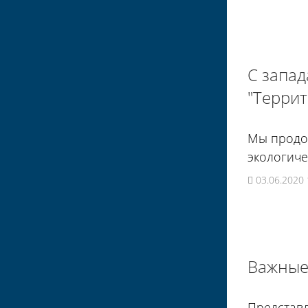
С запад
"Террит
Мы продол
экологиче
03.06.2020 
Важные 
Представл