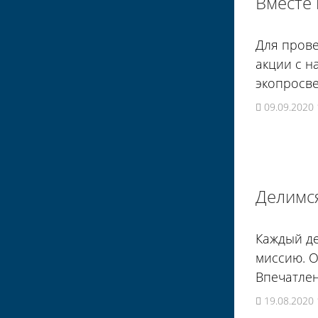
Вместе 
Для пров
акции с н
экопросве
09.09.2020 
Делимс
Каждый де
миссию. О
Впечатлен
19.08.2020 